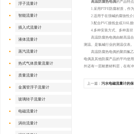
高温防腐热电偶
的产品特点
浮子流量计
1.采用PTFE防腐材质，作
智能流量计
2.适用于在强碱的腐蚀性介质
3.配合PVC接线盒或316L
插入式流量计
4.多种安装方式、多种直径
高温防腐热电偶由耐高温合金电
液体流量计
测温。是氯碱行业的测温仪表。
蒸汽流量计
高温防腐热电偶的聚四氟乙烯
电偶及其他防腐产品的平均使用
热式气体质量流量计
外还有一层耐磨材料层，在有冲
质量流量计
上一篇：
污水电磁流量计的保
金属管浮子流量计
更长久
玻璃转子流量计
电磁流量计
涡街流量计