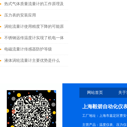
热式气体质量流量计的工作原理及
优点
压力表的安装应用
涡轮流量计使用精度下降的可能原
因是什么
不锈钢远传温度计实现了机电一体
化的测温功能
电磁流量计传感器防护等级
液体涡轮流量计主要优势是什么
网站首页
关于
上海毅碧自动化仪
工厂地址：上海市嘉定区曹安公
主营产品：温度仪表、压力仪