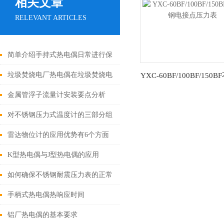
相关文章
RELEVANT ARTICLES
简单介绍手持式热电偶日常进行保
养的方法
垃圾焚烧电厂热电偶在垃圾焚烧电
YXC-60BF/100BF/150
电接点压力表
厂中的作用与发展前景
金属管浮子流量计安装要点分析
对不锈钢压力式温度计的三部分组
成介绍
雷达物位计的应用优势有6个方面
K型热电偶与J型热电偶的应用
如何确保不锈钢耐震压力表的正常
工作
手柄式热电偶热响应时间
铝厂热电偶的基本要求