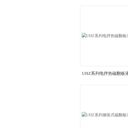
计
UHZ系列电拌热磁翻板