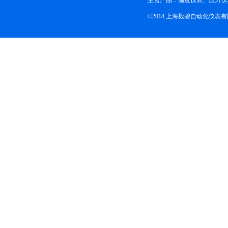
主营产品：温度仪表、压力仪
©2018 上海毅碧自动化仪表