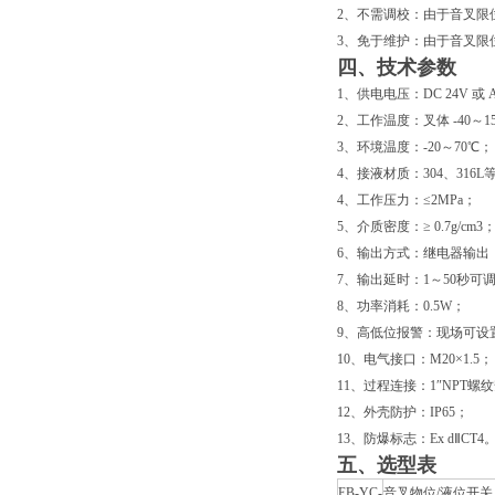
2、不需调校：由于音叉限
3、免于维护：由于音叉限
四、技术参数
1、供电电压：DC 24V 或 A
2、工作温度：叉体 -40～1
3、环境温度：-20～70℃；
4、接液材质：304、316L
4、工作压力：≤2MPa；
5、介质密度：≥ 0.7g/cm3
6、输出方式：继电器输出 （AC 
7、输出延时：1～50秒可
8、功率消耗：0.5W；
9、高低位报警：现场可设置
10、电气接口：M20×1.5；
11、过程连接：1″NPT
12、外壳防护：IP65；
13、防爆标志：Ex dⅡCT4
五、选型表
EB-YC-
音叉物位/液位开关