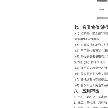
七、音叉物位/液
（1）进料孔不能直接对准
送物料时可设防风板。
（2）振动较强的场合，可
（3）不可将仪表设置在阳
（4）外壳安装要使电缆出
音叉物（液）位开关使用
（5）使用前先检查仪表的
（6）仪表要定期检查，清
（7）接地线要与容器壁或
（8）音叉限位开关通常采
八、应用范围
1、电厂：燃料仓、蓄水池
2、化工：蒸馏塔、原料和