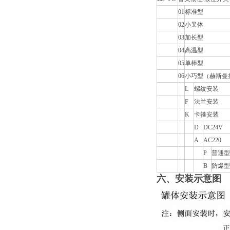
01
标准型
02
小叉体
03
加长型
04
高温型
05
单棒型
06
小巧型（赫斯曼
L
螺纹安装
F
法兰安装
K
卡箍安装
D
DC24V
A
AC220
P
普通型
B
防爆型
六、安装示意图