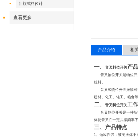
阻旋式料位计
查看更多
产品介绍
相
一、
产
音叉料位开关
音叉物位开关是物位开关
挂料。
音叉式物位开关振幅可调
建材、化工、轻工、粮食
二、
工
音叉料位开关
音叉物位开关是一种新型
体使音叉在一定共振频率
三、产品特点
1、适应性强：被测液体不