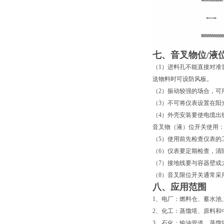
七、音叉物位/液
（1）进料孔不能直接对准
送物料时可设防风板。
（2）振动较强的场合，可
（3）不可将仪表设置在阳
（4）外壳安装要使电缆出
音叉物（液）位开关使用
（5）使用前先检查仪表的
（6）仪表要定期检查，清
（7）接地线要与容器壁或
（8）音叉限位开关通常采
八、应用范围
1、电厂：燃料仓、蓄水池
2、化工：蒸馏塔、原料和
3、石化：输油管道、蒸馏