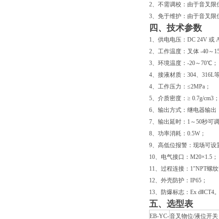
2、不需调校：由于音叉限
3、免于维护：由于音叉限
四、技术参数
1、供电电压：DC 24V 或 A
2、工作温度：叉体 -40～1
3、环境温度：-20～70℃；
4、接液材质：304、316L
4、工作压力：≤2MPa；
5、介质密度：≥ 0.7g/cm3
6、输出方式：继电器输出 （AC 
7、输出延时：1～50秒可
8、功率消耗：0.5W；
9、高低位报警：现场可设置
10、电气接口：M20×1.5；
11、过程连接：1″NPT
12、外壳防护：IP65；
13、防爆标志：Ex dⅡCT4
五、选型表
EB-YC-
音叉物位/液位开关