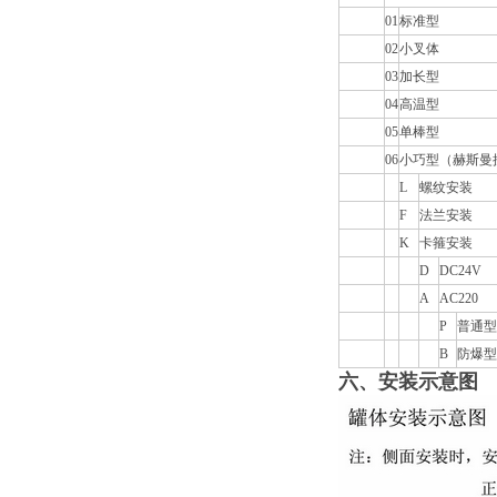
01
标准型
02
小叉体
03
加长型
04
高温型
05
单棒型
06
小巧型（赫斯曼
L
螺纹安装
F
法兰安装
K
卡箍安装
D
DC24V
A
AC220
P
普通型
B
防爆型
六、安装示意图