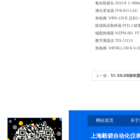
氧化锆探头
ZrO2-Ⅱ L=800
液位变送器
JYB-KO-LAG
热电偶
WRN-120 K 总长L
防堵风压取样器
PFD-2 
端面热电阻
WZPM-001 PT
数字测温仪
TES-1311A
热电偶
WRNK2-330 K 
上一篇：
YC-03LDB加
网站首页
关于
上海毅碧自动化仪