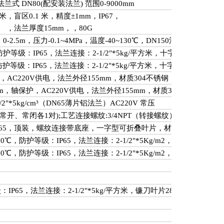
法兰式
DN80(
配安装法兰
)
范围
0-9000mm
米，盲区
0.1
米，精度±
1mm
，
IP67
，
16
，法兰厚度
15mm
，，
80G
：
0-2.5m
，压力
-0.1~4MPa
，温度
-40~130
℃，
DN150
法兰连接，
DC2
防护等级：
IP65
，法兰连接：
2-1/2
"
*5kg/
平方米，十字叶片
304
不锈
防护等级：
IP65
，法兰连接：
2-1/2
"
*5kg/
平方米，十字叶片
304
不锈
，
AC220V
供电，法兰外径
155mm
，材质
304
不锈钢，铲子叶片
m
，轴保护，
AC220V
供电，法兰外径
155mm
，材质
304
不锈钢，铲
/2"*5kg/cm
³（
DN65
薄片铝法兰）
AC220V
常压
常开、常闭各
1
对
);
工艺连接螺纹
:3/4NPT
（转接螺纹）
;
材质：
304
，
65
，顶装，螺纹连接带底座，一字型可折叠叶片，材质
304
不锈钢，
80
℃，防护等级：
IP65
，法兰连接：
2-1/2
"
*5Kg/m2
，镰刀叶片
28*1
80
℃，防护等级：
IP65
，法兰连接：
2-1/2
"
*5Kg/m2
，十字叶片
100*
级：
IP65
，法兰连接：
2-1/2
"
*5kg/
平方米，镰刀叶片
28*130mm