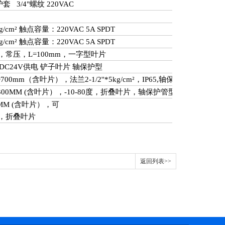
护套
3/4"
螺纹
220VAC
g/cm
² 触点容量：
220VAC 5A SPDT
g/cm
² 触点容量：
220VAC 5A SPDT
，常压，
L=100mm
，一字型叶片
DC24V
供电 铲子叶片 轴保护型
=700mm
（含叶片），法兰
2-1/2''*5kg/cm
²，
IP65,
轴保护型，铲子叶
300MM (
含叶片），
-10-80
度，折叠叶片，轴保护管型，带橡胶垫片
MM (
含叶片），可
，折叠叶片
返回列表>>