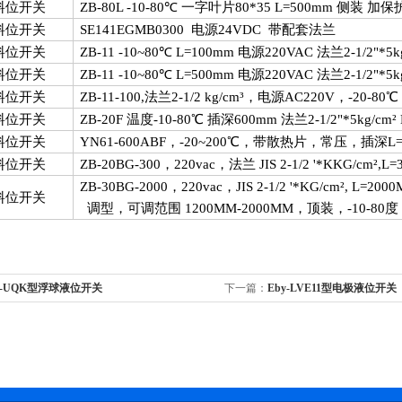
料位开关
ZB-80L -10-80
℃ 一字叶片
80*35 L=500mm
侧装 加保
料位开关
SE141EGMB0300
电源
24VDC
带配套法兰
料位开关
ZB-11 -10~80
℃
L=100mm
电源
220VAC
法兰
2-1/2
"
*5k
料位开关
ZB-11 -10~80
℃
L=500mm
电源
220VAC
法兰
2-1/2
"
*5k
料位开关
ZB-11-100,
法兰
2-1/2 kg/cm
³，电源
AC220V
，
-20-80
℃
料位开关
ZB-20F
温度
-10-80
℃ 插深
600mm
法兰
2-1/2
"
*5kg/cm
²
料位开关
YN61-600ABF
，
-20~200
℃，带散热片，常压，插深
L
料位开关
ZB-20BG-300
，
220vac
，法兰
JIS 2-1/2 '*KKG/cm
²
,L=
ZB-30BG-2000
，
220vac
，
JIS 2-1/2 '*KG/cm
²
, L=2000
料位开关
调型，可调范围
1200MM-2000MM
，顶装，
-10-80
度
y-UQK型浮球液位开关
下一篇：
Eby-LVE11型电极液位开关