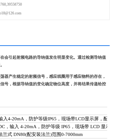
0,39558750
8@126.com
存在会引起射频电路的导纳值发生明显变化。通过检测导纳值
程。
振荡器产生稳定的射频信号，感应线圈用于感应物料的存在，
频信号，根据导纳值的变化确定物位高度，并将结果传递给控
输入
4-20mA
，防护等级
IP65
，现场带
LCD
显示屏，配
PVC
法兰
DN10
DC
，输入
4-20mA
，防护等级
IP65
，现场带
LCD
显示屏，
PVC
法
法兰式
DN80(
配安装法兰
)
范围
0-7000mm