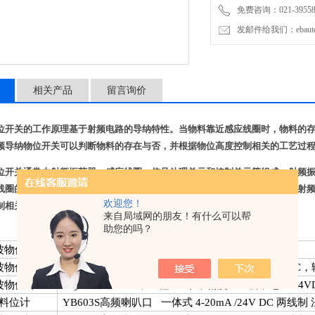
免费咨询：021-3955876
发邮件给我们：ebauto1
相关产品
留言询价
位开关的工作原理基于射频电路的导纳特性。当物料靠近感应线圈时，物料的
频导纳物位开关可以判断物料的存在与否，并根据物位高度控制相关的工艺过
位开关通常由射频振荡器、感应线圈、信号处理单元和控制单元等组成。射频
线圈的电感变化来检测导纳变化。信号处理单元接收和处理感应线圈传输的射
欢迎您！
制相关的工艺过程。
来自局域网的朋友！有什么可以帮
助您的吗？
波物位计
量程
0-10
米，电源
24VDC
，输出信号
4-20mA
波物位计
Eby-KJ2X5000
，量程
5
米，精度
0.5
级，电压
24VDC
，
波物位计
Eby-KJ2X10000
，量程
10
米，精度
0.5
级，电压
24V
料位计
YB603S
高频喇叭口 一体式
4-20mA /24V DC
两线制 