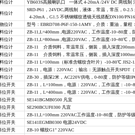
料位计
YB603S
高频喇叭口 一体式
4-20mA /24V DC
两线制 
SRD-P61
，
24VDC,
两线制，液体，常温，常压，
0-2.5
料位计
4-20mA
，
G1.5
不锈钢螺纹透镜天线搭配
DN100/PN
物位计
型号：
EBRD708-P6F-150-1AMY
，介质：重油，量程
料位计
ZB-11,L=400mm ,
电源
220VAC
，工作温度
-10~80
度，
料位计
ZB-11,L=800mm ,
电源
220VAC
，工作温度
-10~80
℃，
料位计
ZB-11
介质饲料，常温常压，侧装，插入深度
200mm
料位计
ZB-11
介质饲料，常温常压，侧装，插入深度
1000m
料位计
ZB-11 L=100mm
（标准含螺纹含叶片）
-10-80
℃
JIS2-1
料位计
ZB-11
，电源：
220VAC
；输出：无源触点开关
SPDT
（
料位计
ZB-30
，插深
2
米，
AC220V
供电，
0-80
度，防护等级
IP
料位开关
ZB-11
，
L=100mm
，电源：
220VAC
，工作温度：
-10~
料位开关
ZB-11
，
L=400mm
，电源：
220VAC
，工作温度：
-10~
料位开关
SE141BGMB0500
凡宜
料位开关
SE290BCUF0300
凡宜
料位开关
ZB-11,L=100mm 220VAC
工作温度
-10~80
度，防护等
料位开关
SE141EGMB0300
电源
24VDC
料位开关
ZB-10
螺纹
G1" 220VAC