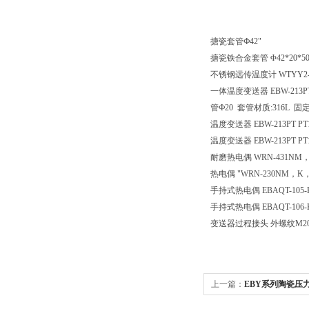
搪瓷套管Ф42"
搪瓷铁合金套管
Φ42*20*
不锈钢远传温度计
WTYY2
一体温度变送器
EBW-213
管Ф20 套管材质:316L 固定
温度变送器
EBW-213PT P
温度变送器
EBW-213PT P
耐磨热电偶
WRN-431NM，
热电偶
"WRN-230NM，K
手持式热电偶
EBAQT-105-
手持式热电偶
EBAQT-1
变送器过程接头
外螺纹M20
上一篇：
EBY系列陶瓷压