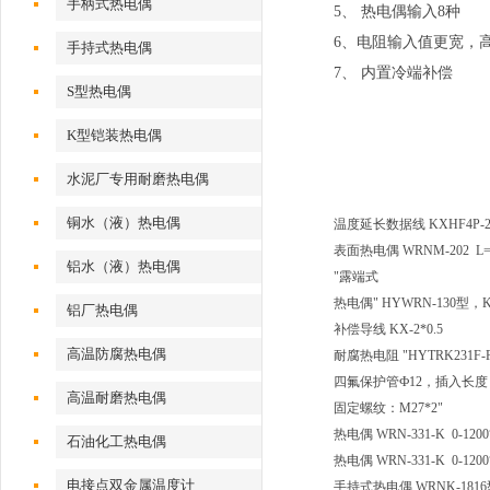
手柄式热电偶
5、 热电偶输入8种
6、电阻输入值更宽，高达
手持式热电偶
7、 内置冷端补偿
S型热电偶
K型铠装热电偶
水泥厂专用耐磨热电偶
铜水（液）热电偶
温度延长数据线
KXHF4P-2
表面热电偶
WRNM-202 L
铝水（液）热电偶
"露端式
热电偶"
HYWRN-130型
铝厂热电偶
补偿导线
KX-2*0.5
高温防腐热电偶
耐腐热电阻
"HYTRK231F-P
四氟保护管Ф12，插入长度：
高温耐磨热电偶
固定螺纹：M27*2"
热电偶
WRN-331-K 0-
石油化工热电偶
热电偶
WRN-331-K 0-
电接点双金属温度计
手持式热电偶
WRNK-1816