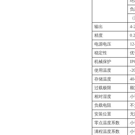
绝压
负压
（
输出
4-
精度
0.
电源电压
12
稳定性
优
机械保护
IP
使用温度
-2
存储温度
40
过载极限
额
相对湿度
小
负载电阻
不
安装位置
无
零点温度系数
小
满程温度系数
小