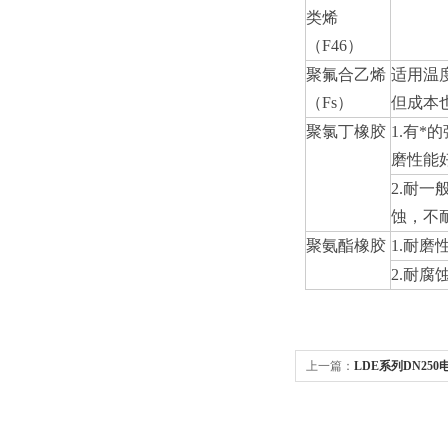
类烯
（F46）
聚氟合乙烯
适用温
（Fs）
但成本
聚氯丁橡胶
1.
有*
磨性能
2.
耐一
蚀，不
聚氨酯橡胶
1.
耐磨性
2.
耐腐
上一篇：
LDE系列DN25