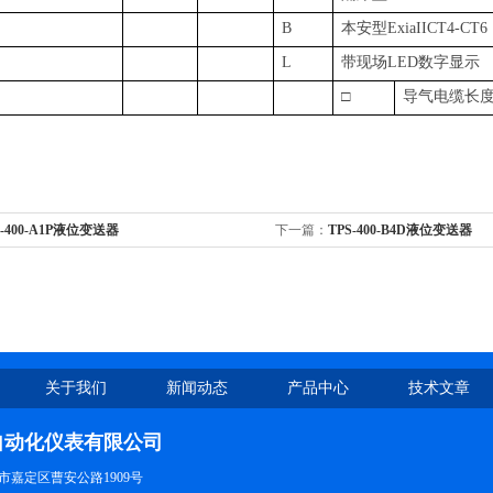
B
本安型ExiaIICT4-CT6
L
带现场LED数字显示
□
导气电缆长
S-400-A1P液位变送器
下一篇：
TPS-400-B4D液位变送器
关于我们
新闻动态
产品中心
技术文章
自动化仪表有限公司
市嘉定区曹安公路1909号