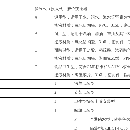
S-400
静压式（投入式）液
A
通用型，适用于水、污水、海水等弱腐蚀
接液材质：氧化铝陶瓷、PVC、316L，
B
耐油型，适用于汽油、清油、重油及其它
接液材质：氧化铝陶瓷、316L，密封件：
C
耐酸碱型，适用于盐酸、稀硫酸、浓硫酸
接液材质：氧化铝陶瓷、聚四氟乙烯、PP
D
食品卫生型，符合GMP标准和3-A卫生标
接液材质：陶瓷膜片、316L，密封件：硅
1
法兰安装型
2
支架安装型
3
卫生型快装卡箍安装型
4
螺纹安装型
P
普通防水型，防护等级
D
隔爆型ExdIICT4-CT6