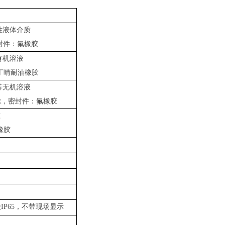
位变送器
性液体介质
密封件：氟橡胶
有机溶液
丁晴耐油橡胶
等无机溶液
R，密封件：氟橡胶
准
橡胶
IP65，不带现场显示