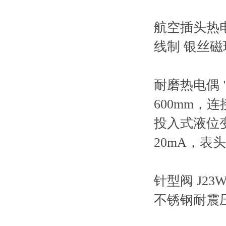
航空插头热
线制 银丝
耐磨热电偶
600mm，连
投入式液位
20mA，表
针型阀
J23W
不锈钢耐震