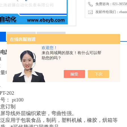
免费咨询：021-3955876
型号规格
发邮件给我们：ebauto1
型号:WZPT-202
产品分度号： pt100
长度：任意订制
特点：蔽屏导线外层编织紧
相关产品
留言询价
用途：广泛应用于包装食品
优质的品质，*可代替进口
欢迎您！
热电阻
介绍：
来自局域网的朋友！有什么可以帮
助您的吗？
阻
述
测量电厂汽轮机及电机轴瓦或其他机体的表面温度。
格
T-202
： pt100
任意订制
蔽屏导线外层编织紧密，弯曲性强。
广泛应用于包装食品，制药，塑料机械，橡胶，烘箱等