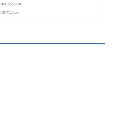
0,39558750
8@126.com
密，弯曲性强。
，制药，塑料机械，橡胶，烘箱等
同类产品。