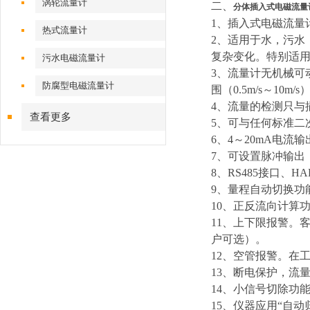
涡轮流量计
二、
分体插入式电磁流量
1
、插入式电磁流量
热式流量计
2
、适用于水，污水
复杂变化。特别适
污水电磁流量计
3
、流量计无机械可
防腐型电磁流量计
围（0.5m/s～10m/s
4
、流量的检测只与
查看更多
5
、可与任何标准二
6
、4～20mA电流输
7
、可设置脉冲输出
8
、RS485接口、H
9
、量程自动切换功
10
、正反流向计算
11
、上下限报警。
户可选）。
12
、空管报警。在
13
、断电保护，流量
14
、小信号切除功
15
、仪器应用“自动