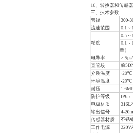
16
、转换器和传感器
三、技术参数
管径
300-3
流速范围
0.1
～1
0.5
～1
精度
0.1
～
量）
电导率
> 5µs
前5D
直管段
介质温度
-20
℃
环境温度
-20
℃
耐压
1.6MP
防护等级
IP65
电极材质
316L
输出信号
4-20
不锈
传感器材质
工作电源
220V