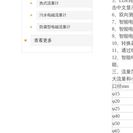
5
、LDE
热式流量计
击中文显
6
、双向
污水电磁流量计
7
、智能
防腐型电磁流量计
8
、智能
9
、智能
查看更多
10
、转换
11
、通过
12
、智能
能。
三、流量
大流量和
口径mm
φ15
φ20
φ25
φ40
φ50
φ65