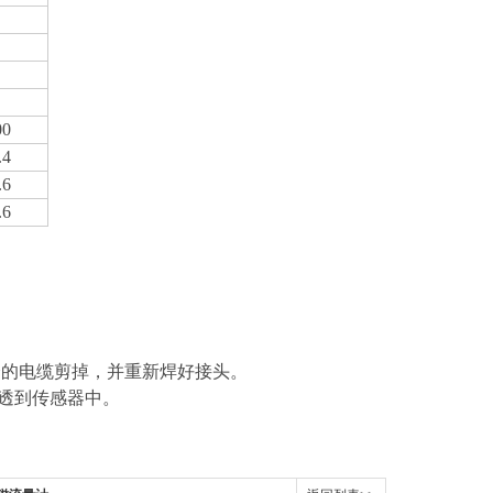
00
.4
.6
.6
。
余的电缆剪掉，并重新焊好接头。
透到传感器中。