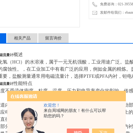
免费咨询：021-3955876
发邮件给我们：ebauto1
相关产品
留言询价
概述
磁流量计
化氢（HCl）的水溶液，属于一元无机强酸，工业用途广泛。盐
的腐蚀性。，在工业加工中有着广泛的应用，例如金属的精炼。
重要，盐酸测量通常用电磁流量计，选择PTFE或PFA内衬，钽电
性能特点
磁流量计
精度不受流体密度、粘度、温度、压力和电导率变化的影响，传
。
管道内无阻流件，因此没有附加的压力损失；测量管道内无可动
欢迎您！
来自局域网的朋友！有什么可以帮
感应电压信号是在整个充满磁场的空间中形成的，是管道载面上
助您的吗？
道直径。
器部分只有内衬和电极与被测液体接触，只要合理选择电极和内