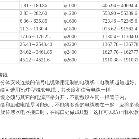
1.81
～180.86
φ1000
406.94
～40694.4
2.83
～282.60
φ1200
553.90
～55389.6
6.36
～635.85
φ1600
723.46
～72345.6
11.3
～1130.4
φ1800
915.62
～91562.4
17.66
～176.25.
φ2000
1130.4
～113040.
25.43
～2543.40
φ2200
1367.78
～136778
34.62
～3461.85
φ2400
1627.78
～162777
45.22
～4521.6
φ2600
1910.38
～191037
接线
用分体安装连接的信号电缆采用定制的电缆线，电缆线越短越好
缆可选用Yz中型橡套电缆，其长度和信号电缆一样。
电缆必须与其它的电源严格分开，不能敷设在同一根管子内。
电缆和励磁电缆尽可能短，不能将多余的电缆卷在一起，应将多
斡旋传感器电器接口时，在端口处做成U型，这样可以防止雨水渗