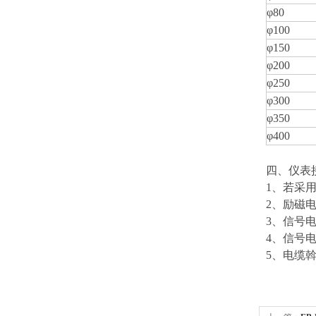
φ80
φ100
φ150
φ200
φ250
φ300
φ350
φ400
四、仪表
1
、若采
2
、励磁电
3
、信号
4
、信号
5
、电缆