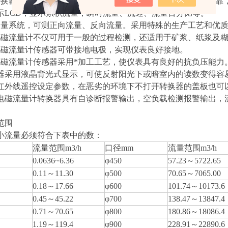
转换器采用单片机（MCU）和表面贴装技术（SMT），性能可
示LCD，显示累积流量，瞬时流量、流速、流量百分比等。
测量系统，可测正向流量、反向流量。采用特殊的生产工艺和优
电磁流量计不仅可用于一般的过程检测，还适用于矿浆、纸浆及
电磁流量计传感器可带接地电极，实现仪表良好接地。
电磁流量计传感器采用*加工工艺，使仪表具有良好的抗负压能力
器采用液晶背光式显示，可使反射阳光下或暗室内的读数变得容
红外线遥控设定参数，在恶劣的环境下不打开转换器的盖板也可
电磁流量计转换器具有自诊断报警输出，空负载检测报警输出，
范围
小流量必须符合下表中的数：
流量范围m3/h
口径mm
流量范围m3/h
0.0636~6.36
φ450
57.23
～5722.65
0.11
～11.30
φ500
70.65
～7065.00
0.18
～17.66
φ600
101.74
～10173.6
0.45
～45.22
φ700
138.47
～13847.4
0.71
～70.65
φ800
180.86
～18086.4
1.19
～119.4
φ900
228.91
～22890.6