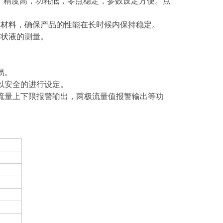
靠，精度高，功耗低，零点稳定，参数设定方便。点
质材料，确保产品的性能在长时候内保持稳定。
糊状液的测量。
。
易。
以安全的进行设定。
流量上下限报警输出，两极流量值报警输出等功