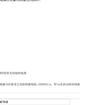
议采用B型双支铂铑热电偶
电极与外套管之间的绝缘电阻≥1000MΩ.m。即1m长的试样的绝缘
材等级