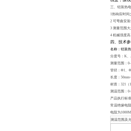
三、铠装热
1
热响应时间
2
可弯曲安装
3
测量范围大
4
机械强度高
四、技术参
名称：铠装
分度号：K、J
测量范围：0-1
管径：Φ1、Φ
长度：50mm
材质：321（1C
测温范围：0
产品执行标准：IE
常温绝缘电阻
电阻为1000
测温范围及