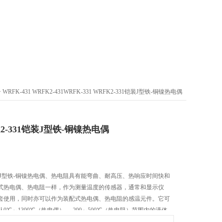
 WRFK-431 WRFK2-431WRFK-331 WRFK2-331铠装J型铁-铜镍热电偶
FK2-331铠装J型铁-铜镍热电偶
331铠装J型铁-铜镍热电偶、热电阻具有能弯曲、耐高压、热响应时间快和
式热电偶、热电阻一样，作为测量温度的传感器，通常和显示仪
套使用，同时亦可以作为装配式热电偶、热电阻的感温元件。它可
℃～1300℃（热电偶），-200～500℃（热电阻）范围内的液体、
面的温度。