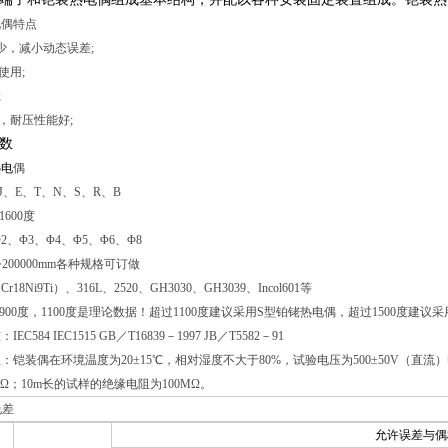
电偶特点
少，减小动态误差;
使用;
;
，耐压性能好;
数
热电
偶
、E、T、N、S、R、B
600度
2、Φ3、Φ4、Φ5、Φ6、Φ8
~200000mm各种规格可订做
r18Ni9Ti）、316L、2520、GH3030、GH3039、Incol601等
-900度，1100度是理论数据！超过1100度建议采用S型铂铑热电偶，超过1500度建
C584 IEC1515 GB／T16839－1997 JB／T5582－91
：铠装偶在环境温度为20±15℃，相对湿度不大于80%，试验电压为500±50V（直流）
MΩ；10m长的试样的绝缘电阻为100MΩ。
允差
允许误差与偶