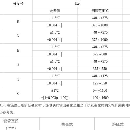
分度号
I
级
允差值
测温范围℃
±1.5℃
-40
～+375
K
±0.004│t│
375
～1000
±1.5℃
-40
～+375
N
±0.004│t│
375
～1000
±1.5℃
-40
～+375
E
±0.004│t│
375
～800
±1.5℃
-40
～+375
J
±0.004│t│
375
～750
±1.5℃
-40
～+125
T
±0.004│t│
125
～350
±1℃
0
～+1100
S
±[1+0.003(t-1100)]
1100
～1600
 0.5：在温度出现阶跃变化时，热电偶的输出变化至相当于该跃变化时的50%所需的时间
.5参考表：
套管直径
接壳式
绝缘式
（ mm）