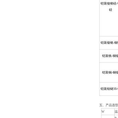
铠装镍铬硅-
硅
铠装镍铬-铜
铠装铁-铜
铠装铜-铜
铠装铂铑10
五、产品选
W
温