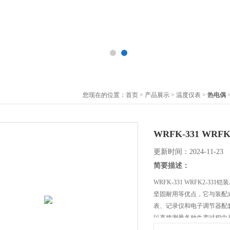
您现在的位置：
首页
>
产品展示
>
温度仪表
>
热电偶
>
WRFK-331 WR
更新时间：2024-11-23
简要描述：
WRFK-331 WRFK2-
坚固耐用等优点，它与装配
表、记录仪和电子调节器配
以直接测量各种生产过程中从0
蒸汽和气体介质以及固体表