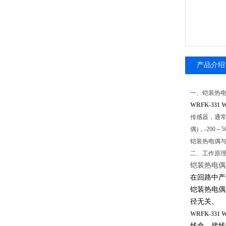
产品介绍
一、铠装热
WRFK-331
传感器，通常
偶)，-20
铠装热电偶
二、工作原
铠装热电偶
在回路中产
铠装热电偶
径无关。
WRFK-331
线盒，接线