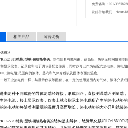
免费咨询：021-39558760,
发邮件给我们：ebauto18@
相关产品
留言询价
电偶概述
 WRFK2-331铠装J型铁-铜镍热电偶
、热电阻具有能弯曲、耐高压、热响应时间快和坚
和显示仪表、记录仪和电子调节器配套使用，同时亦可以作为装配式热电偶、热电阻的感
0～500℃(热电阻)范围内的液体、蒸汽和气体介质以及固体表面的温度。
与一般工业热电偶一样，与显示仪表等配套，在一定的使用范围内对气体、液体介质或
理
是由两种不同成份的导体两端经焊接，形成回路，直接测温端叫测量端，
生热电流，接上显示仪表，仪表上就会指示出热电偶所产生的热电动势的
的热电动势将随着测量端的温度升高而增长，热电动势的大小只和铠装热
的结构是由导体，绝缘氧化镁和1Cr18Ni
 WRFK2-331铠装J型铁-铜镍热电偶
端子和铠装热电偶组成基本结构，并配以各种安装固定装置组成。铠装热