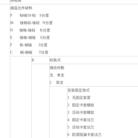
热电偶
感温元件材料
P
铂铑10-铂 S分度
M
镍铬硅-镍硅 N分度
N
镍铬-镍硅 K分度
E
镍铬-铜镍 E分度
F
铁-铜镍 J分度
C
铜-铜镍 T分度
K
铠装式
偶丝对数
无 单支
2
双支
安装固定形式
1
无固定装置
2
固定卡套螺纹
3
活动卡套螺纹
4
固定卡套法兰
5
活动卡套法兰
6
防震阻漏卡套法兰