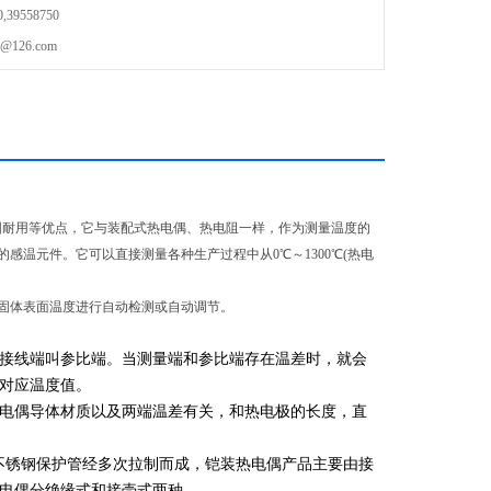
39558750
126.com
固耐用等优点，它与装配式热电偶、热电阻一样，作为测量温度的
温元件。它可以直接测量各种生产过程中从0℃～1300℃(热电
固体表面温度进行自动检测或自动调节。
接线端叫参比端。当测量端和参比端存在温差时，就会
对应温度值。
电偶导体材质以及两端温差有关，和热电极的长度，直
9Ti不锈钢保护管经多次拉制而成，铠装热电偶产品主要由接
电偶分绝缘式和接壳式两种。