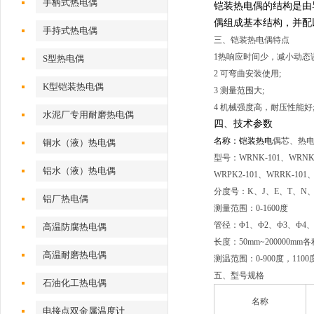
手柄式热电偶
铠装热电偶的结构是由导
偶组成基本结构，并配
手持式热电偶
三、铠装热电偶特点
1
热响应时间少，减小动态误
S型热电偶
2
可弯曲安装使用;
K型铠装热电偶
3
测量范围大;
4
机械强度高，耐压性能好
水泥厂专用耐磨热电偶
四、技术参数
名称：铠装热电
偶芯、热
铜水（液）热电偶
型号：WRNK-101、WRNK2-
铝水（液）热电偶
WRPK2-101、WRRK-101
分度号：K、J、E、T、N、
铝厂热电偶
测量范围：0-1600度
管径：Φ1、Φ2、Φ3、Φ4、
高温防腐热电偶
长度：50mm~200000m
高温耐磨热电偶
测温范围：0-900度，11
五、型号规格
石油化工热电偶
名称
电接点双金属温度计