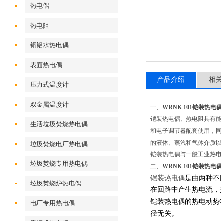
热电偶
热电阻
铜铝水热电偶
表面热电偶
产品介绍
相
压力式温度计
双金属温度计
一、
WRNK-101铠装热电
铠装热电偶、热电阻具有
生活垃圾焚烧热电偶
和电子调节器配套使用，同时
的液体、蒸汽和气体介质
垃圾焚烧电厂热电偶
铠装热电偶与一般工业热
垃圾焚烧专用热电偶
二、
WRNK-101铠装热电
铠装热电偶
是由两种不
垃圾焚烧炉热电偶
在回路中产生热电流，
铠装热电偶的热电动势
电厂专用热电偶
径无关。