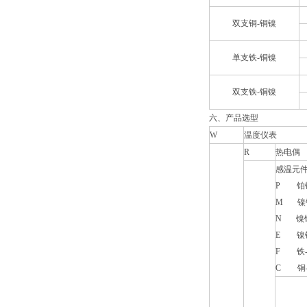
双支铜-铜镍
单支铁-铜镍
双支铁-铜镍
六、产品选型
W
温度仪表
R
热电偶
感温元
P
铂
M
镍
N
镍
E
镍
F
铁
C
铜