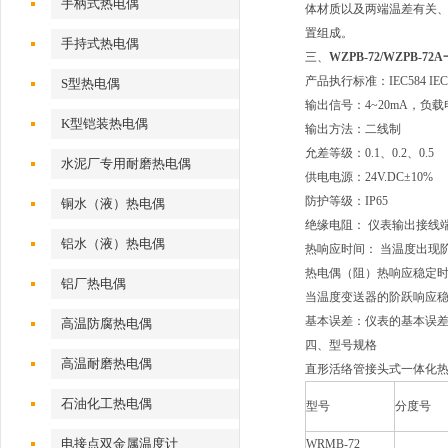
手柄式热电偶
体材质以及两端温差有关
置组成。
手持式热电偶
三、
WZPB-72/WZPB
产品执行标准：IEC584 IEC751
S型热电偶
输出信号：4~20mA，负载电阻
K型铠装热电偶
输出方法：二线制
允差等级：0.1、0.2、0.5
水泥厂专用耐磨热电偶
供电电源：24V.DC±10%
防护等级：IP65
铜水（液）热电偶
绝缘电阻： 仪表输出接线端
铝水（液）热电偶
热响应时间： 当温度出现
热电偶（阻）热响应稳定时
铝厂热电偶
当温度变送器的阶跃响应稳
基本误差：仪表的基本误
高温防腐热电偶
四、型号规格
高温耐磨热电偶
直形活络管接头式一体化热
石油化工热电偶
型号
分度号
电接点双金属温度计
WRMB-72