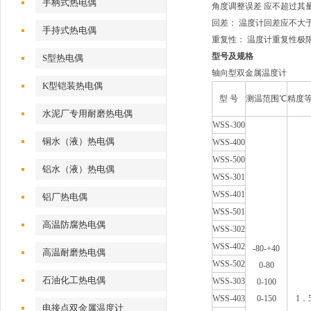
手柄式热电偶
角度调整误差 应不超过其量
回差： 温度计回差应不大
手持式热电偶
重复性： 温度计重复性极
型号及规格
S型热电偶
轴向型双金属温度计
K型铠装热电偶
型
号
测温范围℃
精度
水泥厂专用耐磨热电偶
WSS-300
铜水（液）热电偶
WSS-400
WSS-500
铝水（液）热电偶
WSS-301
WSS-401
铝厂热电偶
WSS-501
高温防腐热电偶
WSS-302
WSS-402
-80-+40
高温耐磨热电偶
WSS-502
0-80
石油化工热电偶
WSS-303
0-100
WSS-403
0-150
1
．
电接点双金属温度计