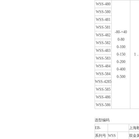
WSS-480
WSS-580
WSS-481
WSS-581
-80-+40
WSS-482
0-80
WSS-582
0-100
WSS-483
0-150
1
WSS-583
0-200
WSS-484
0-400
WSS-584
0-500
WSS-4285
WSS-585
WSS-486
WSS-586
选型编码
EB-
上海
系列号
WSS
双金