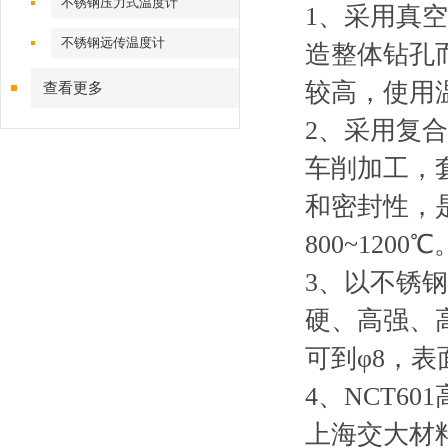
不锈钢压力式温度计
1
、采用真空
不锈钢远传温度计
造整体钻孔
较高，使用温度
查看更多
2
、采用复合
车削加工，
和密封性，
800~1200
℃
3
、以不锈钢
硬、高强、高
可到φ8，表
4
、NCT6
上海交大材料