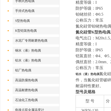
手柄式热电偶
精度等级：I
防护等级：IP65
手持式热电偶
铂铑丝径：Φ0.5
公称压力：常压
S型热电偶
氮化硅管铂铑热电
K型铠装热电偶
氮化硅管K型热电偶
电气出口：M20x1.5,N
水泥厂专用耐磨热电偶
精度等级：I
防护等级：IP65
铜水（液）热电偶
铠装直径：Φ4、Φ5
铝水（液）热电偶
偶丝直径：2.0mm、2
公称压力：常压
铝厂热电偶
氮化
铝水（液）热电偶
件，当氮化硅管破
高温防腐热电偶
耐温特性要好。
高温耐磨热电偶
型号及规格
石油化工热电偶
型 号
分
电接点双金属温度计
WRN-130