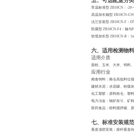
五、可选配置分
常温标准型 ZB10CN
：-2
高温加长轴型 ZB10CN-GW
法兰安装型 ZB10CN-F
：D
防腐型 ZB10CN-F4
：轴与
软缆加长型 ZB10CN-R
：1
六、适用检测物
适用介质
面粉、玉米、大米、饲料
应用行业
粮食饲料：粮仓高低料位
建材水泥：水泥罐、粉煤
化工塑胶：原料粉仓、塑
电力冶金：锅炉灰斗、矿
医药食品：粉料搅拌罐、
七、标准安装规
垂直顶部安装
：探杆垂直向