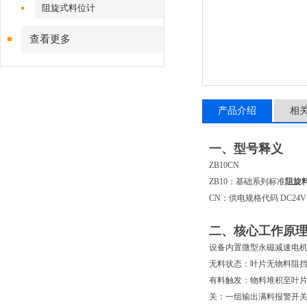
阻旋式料位计
查看更多
产品介绍
相
一、型号释义
ZB10CN
ZB10：基础系列标准
阻旋
CN：供电规格代码
DC24
二、核心工作原
设备内置微型永磁减速电
无料状态
：叶片无物料阻挡，
有料触发
：物料堆积至叶
关：一组输出
满料报警开