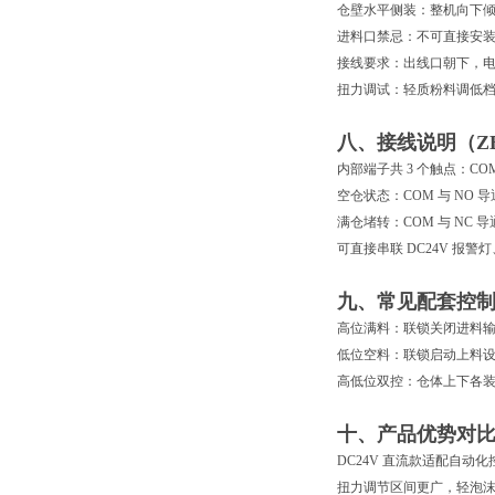
仓壁水平侧装
：整机向下倾
进料口禁忌
：不可直接安
接线要求
：出线口朝下，
扭力调试
：轻质粉料调低
八、接线说明（ZB1
内部端子共 3 个触点：CO
空仓状态：COM 与 NO
满仓堵转：COM 与 NC
可直接串联 DC24V 报警
九、常见配套控
高位满料：联锁关闭进料
低位空料：联锁启动上料
高低位双控：仓体上下各装一
十、产品优势对
DC24V 直流款适配自动化控
扭力调节区间更广，轻泡