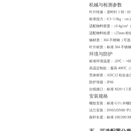
机械与检测参数
叶片转速：逆时针 1 转 / 
标准扭力：0.5~1.0kg・c
适配物料密度：≥0.4g/c
适配物料粒度：≤25mm 
轴材质：304 不锈钢（可选 
叶片材质：标准 304 不锈钢
环境与防护
标准环境温度：-20℃ ~ +6
高温定制款：最高 400℃
壳体材质：ADC12 铝合金
防护等级：IP66
出线接口：标准 M20×1.5
安装规格
螺纹安装
：标准 G1½ 外螺
法兰安装
：DN65/DN8
探杆长度
：标准 100/20