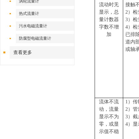
涡轮流量计
流动时无
接触
显示，总
2
）检
热式流量计
量计数器
3
）检
污水电磁流量计
字数不增
4
）检
加
已排
防腐型电磁流量计
道内
或轴
查看更多
流体不流
1
）传
动，流量
2
）管
显示不为
3
）截
零，或显
4
）显
示值不稳