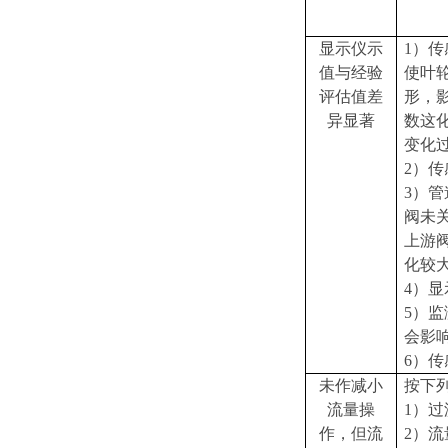
显示仪示
1
）传
值与经验
使叶
评估值差
形，
异显著
数这
变化
2
）传
3
）管
阀未
上游
化较
4
）显
5
）监
会影
6
）传
未作减小
按下
流量操
1
）过
作，但流
2
）流