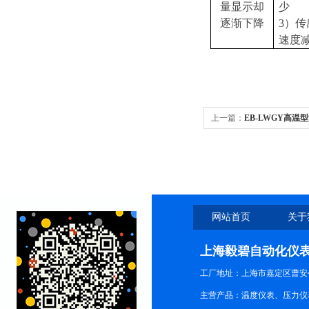
量显示却
少
逐渐下降
3
）传
速度
上一篇：
EB-LWGY高温
网站首页
关于
上海毅碧自动化仪
工厂地址：上海市嘉定区曹安公
主营产品：温度仪表、压力仪