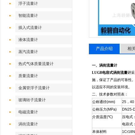
浮子流量计
智能流量计
插入式流量计
液体流量计
产品介绍
相
蒸汽流量计
热式气体质量流量计
一、涡街流量计
LUGB
电容式涡街流量计
采
质量流量计
施，保证了产品的可靠性
以适应不同的安装环境。
金属管浮子流量计
二、技术
参数对照表：
玻璃转子流量计
公称通径
(mm)
25
，
40
公称压力
(MPa)
DN25-D
电磁流量计
介质温度
(
℃
)
压电式
涡街流量计
电容式
本体材料
1Cr18N