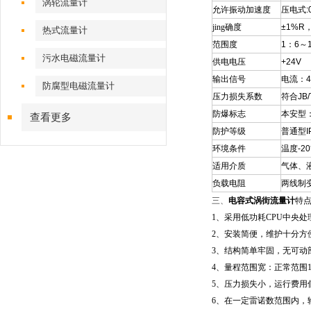
涡轮流量计
允许振动加速度
压电式
:
jing
确度
±1%R
热式流量计
范围度
1
：
6
～
污水电磁流量计
供电电压
+24V
输出信号
电流：
4
防腐型电磁流量计
压力损失系数
符合
JB
防爆标志
本安型
查看更多
防护等级
普通型
I
环境条件
温度
-20
适用介质
气体、
负载电阻
两线制
三、
电容式涡街流量计
特
1
、采用低功耗
CPU
中央处
2
、安装简便，维护十分方
3
、结构简单牢固，无可动
4
、量程范围宽：正常范围
5
、压力损失小，运行费用
6
、在一定雷诺数范围内，