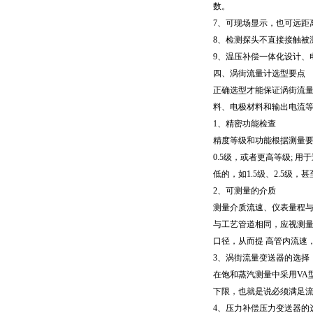
数。
7
、可现场显示，也可远距
8
、检测探头不直接接触被
9
、温压补偿一体化设计、
四、涡街流量计选型要点
正确选型才能保证涡街流
料、电极材料和输出电流
1
、精密功能检查
精度等级和功能根据测量
0.5
级，或者更高等级
;
用于
低的，如
1.5
级、
2.5
级，甚
2
、可测量的介质
测量介质流速、仪表量程
与工艺管道相同，应视测
口径，从而提
高管内流速
3
、涡街流量变送器的选择
在饱和蒸汽测量中采用
VA
下限，也就是说必须满足
4
、压力补偿压力变送器的