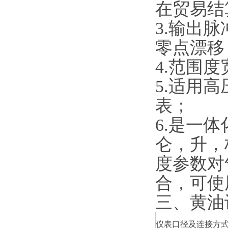
在贸易结
3.
输出脉
零点漂移
4.
范围度宽
5.
适用高
表；
6.
是一体
仑，升，
度参数对
合，可使
三、黄油
仪表口径及连接方