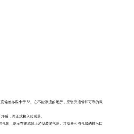
度偏差亦应小于 5°。在不能停流的场所，应装旁通管和可靠的截
干净后，再正式接入传感器。
有气体，则应在传感器上游侧装消气器。过滤器和消气器的排污口