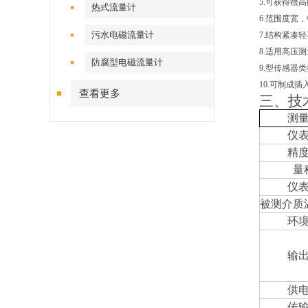
5.可获得很
热式流量计
6.范围度宽，
污水电磁流量计
7.结构紧凑
8.适用高压
防腐型电磁流量计
9.型传感器
10.可制成
查看更多
三、技
测
仪
精
量
仪
被测介质
环
输
供
传