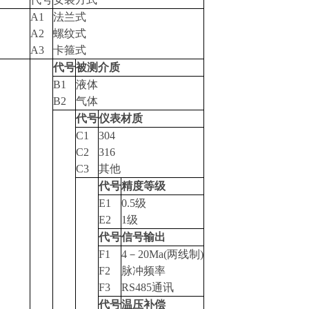
A1
法兰式
A2
螺纹式
A3
卡箍式
代号
被测介质
B1
液体
B2
气体
代号
仪表材质
C1
304
C2
316
C3
其他
代号
精度等级
E1
0.5
级
E2
1
级
代号
信号输出
F1
4
－20Ma(两线制)
F2
脉冲频率
F3
RS485
通讯
代号
温压补偿