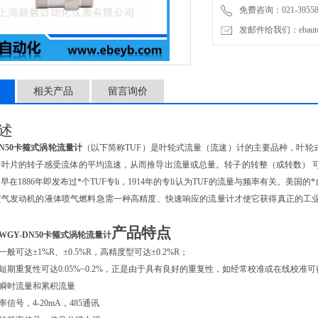
免费咨询：021-3955876
发邮件给我们：ebauto1
相关产品
留言询价
 述
-DN50卡箍式涡轮流量计
（以下简称TUF）是叶轮式流量（流速）计的主要品种，叶轮
多叶片的转子感受流体的平均流速，从而推导出流量或总量。转子的转整（或转数） 
早在1886年即发布过*个TUF专li，1914年的专li认为TUF的流量与频率有关。美国
喷气发动机的液体喷气燃料急需一种高精度、快速响应的流量计才使它获得真正的工
。
产品特点
LWGY-DN50卡箍式涡轮流量计
一般可达±1%R、±0.5%R，高精度型可达±0.2%R；
，短期重复性可达0.05%~0.2%，正是由于具有良好的重复性，如经常校准或在线校
，瞬时流量和累积流量
率信号，4-20mA，485通讯