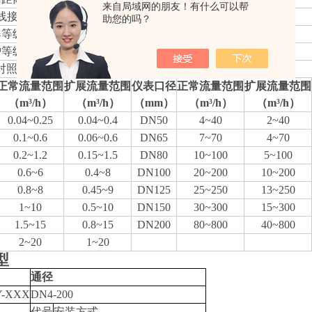
来自局域网的朋友！有什么可以帮
线接口
基本型：赫斯曼接头，防爆型：内螺纹M20*1.5
助您的吗？
爆等级
基本型：非防爆产品，防爆型：ExdIICT6 Gb
护等级
IP65
对照表
正常流量范围
扩展流量范围
仪表口径
正常流量范围
扩展流量范围
（m³/h）
（m³/h）
（mm）
（m³/h）
（m³/h）
0.04~0.25
0.04~0.4
DN50
4~40
2~40
0.1~0.6
0.06~0.6
DN65
7~70
4~70
0.2~1.2
0.15~1.5
DN80
10~100
5~100
0.6~6
0.4~8
DN100
20~200
10~200
0.8~8
0.45~9
DN125
25~250
13~250
1~10
0.5~10
DN150
30~300
15~300
1.5~15
0.8~15
DN200
80~800
40~800
2~20
1~20
型
通径
Y-XXX
DN4-200
代号
安装方式