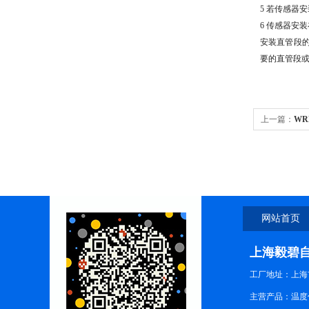
5
若传感器安
6
传感器安装
安装直管段
要的直管段
上一篇：
WR
141K型防
网站首页
上海毅碧
工厂地址：上海
主营产品：温度