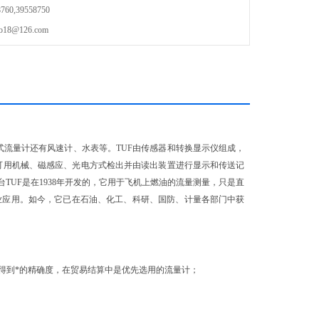
0,39558750
8@126.com
式流量计还有风速计、水表等。TUF由传感器和转换显示仪组成，
可用机械、磁感应、光电方式检出并由读出装置进行显示和传送记
的*台TUF是在1938年开发的，它用于飞机上燃油的流量测量，只是直
业应用。如今，它已在石油、化工、科研、国防、计量各部门中获
准可得到*的精确度，在贸易结算中是优先选用的流量计；