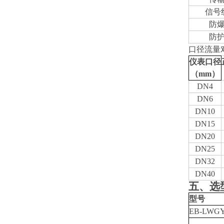
信号
防
防
口径流量
仪表口径
（mm）
DN4
DN6
DN10
DN15
DN20
DN25
DN32
DN40
五、选
型号
EB-LWG