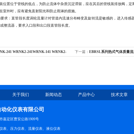
装位置位于管线的低点，为防止流体中杂质沉淀滞留，应在其后的管线装排放阀，定
在室外时，应有避免直射阳光和防止雨淋的措施。
的要求：直管段长度涡轮流量计对管道内流速分布畸变及旋转流是敏感的，进入传感
或或整流器，要求入口段和出口段直管段长度。
NK-241 WRNK2-241WRNK-141 WRNK2-
下一篇：
EBRSL系列热式气体质量
爆铠装热电偶
关于我们
新闻动态
产品中心
技术文章
自动化仪表有限公司
市嘉定区曹安公路1909号
仪表、压力仪表、流量仪表、液位仪表