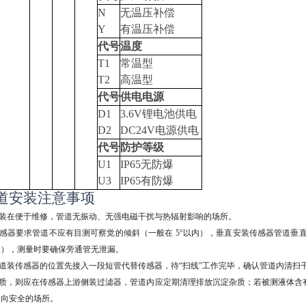
N
无温压补偿
Y
有温压补偿
代号
温度
T1
常温型
T2
高温型
代号
供电电源
D1
3.6V
锂电池供电
D2
DC24V
电源供电
代号
防护等级
U1
IP65
无防爆
U3
IP65
有防爆
道安装注意事项
装在便于维修，管道无振动、无强电磁干扰与热辐射影响的场所。
感器要求管道不应有目测可察觉的倾斜（一般在 5°以内），垂直安装传感器管道垂直
 1），测量时要确保旁通管无泄漏。
道装传感器的位置先接入一段短管代替传感器，待“扫线”工作完毕，确认管道内清扫
质，则应在传感器上游侧装过滤器，管道内应定期清理排放沉淀杂质；若被测液体含
通向安全的场所。