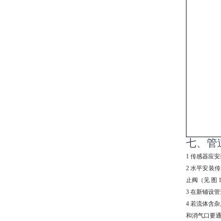
七、管
1
传感器应安
2
水平安装传
止阀（见 图
3
在新铺设管
4
若流体含杂
和消气口要