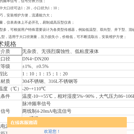
高的频率信号，信号分辨力强；
中大口径可达1：20，小口径为1：10；
轻巧，安装维护方便，流通能力大；
测量，仪表表体上不必开孔，易制成高压型仪表；
类型多，可根据用户特殊需要设计为各类型传感器，例如低温型、双向型、井下型、混
插入型，适用于大口径测量，压力损失小，价格低，可不断流取出，安装维护方便；
术规格
量介质
无杂质、无强烈腐蚀性、低粘度液体
表口径
DN4~DN200
度等级
±1%、±0.5%
程比
1
：10；1：15；1：20
表材质
304
不锈钢、316L不锈钢等
温度（℃）
-20~+110
℃
境条件
温度-10~+55℃，相对湿度5%~90%，大气压力86~106
脉冲频率信号
出信号
两线制4-20mA电流信号
485
通讯
电电源
24VDC
、3.6V锂电池
欢迎您！
输距离
≤1000m